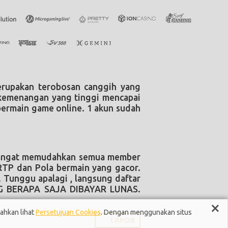
rupakan terobosan canggih yang
 kemenangan yang tinggi mencapai
ermain game online. 1 akun sudah
n sangat memudahkan semua member
RTP dan Pola bermain yang gacor.
unggu apalagi , langsung daftar
 BERAPA SAJA DIBAYAR LUNAS.
×
ahkan lihat
Persetujuan Cookies
. Dengan menggunakan situs