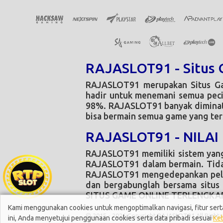
RAJASLOT91 - Situs 
RAJASLOT91
merupakan Situs Ga
hadir untuk menemani semua peci
98%.
RAJASLOT91
banyak diminat
bisa bermain semua game yang te
RAJASLOT91 - NILA
RAJASLOT91
memiliki sistem yan
RAJASLOT91 dalam bermain. Tida
RAJASLOT91 mengedepankan pelay
dan bergabunglah bersama situ
SITUS GAME ONLINE TERLENGK
Kami menggunakan cookies untuk mengoptimalkan navigasi, fitur serta
ini, Anda menyetujui penggunaan cookies serta data pribadi sesuai
Keb