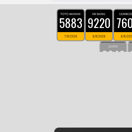
TOTO WUHAN
HK SIANG
CAMBOD
5883
9220
76
7/8/2026
6/8/2026
6/8/20
QATAR
6642
6/8/2026