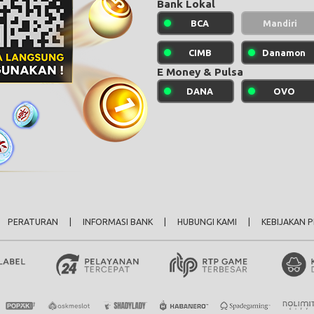
Bank Lokal
BCA
Mandiri
CIMB
Danamon
E Money & Pulsa
DANA
OVO
PERATURAN
|
INFORMASI BANK
|
HUBUNGI KAMI
|
KEBIJAKAN P