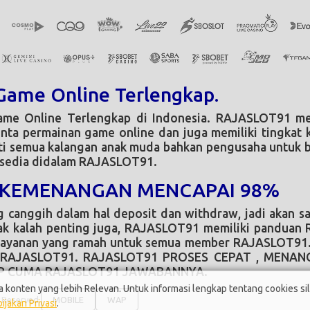
Game Online Terlengkap.
me Online Terlengkap di Indonesia.
RAJASLOT91
me
nta permainan game online dan juga memiliki tingkat
i semua kalangan anak muda bahkan pengusaha untuk b
rsedia didalam
RAJASLOT91
.
I KEMENANGAN MENCAPAI 98%
g canggih dalam hal deposit dan withdraw, jadi aka
k kalah penting juga,
RAJASLOT91
memiliki panduan 
anan yang ramah untuk semua member RAJASLOT91. T
s RAJASLOT91.
RAJASLOT91
PROSES CEPAT , MENANG
AP CUMA RAJASLOT91 JAWABANNYA.
 konten yang lebih Relevan. Untuk informasi lengkap tentang cookies sil
ijakan Privasi
.