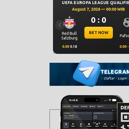
UEFA CHAMPIONS LEAGUE QUALIFIERS
E-FOOTBA
August 12, 2026 — 02:00 WIB
Augus
0 : 0
Previous
BET NOW
Lyon
Sparta Praha
e-Poland
1
0.86
-1
0.96
0.00
0.81
TELEGRA
Daftar
Login