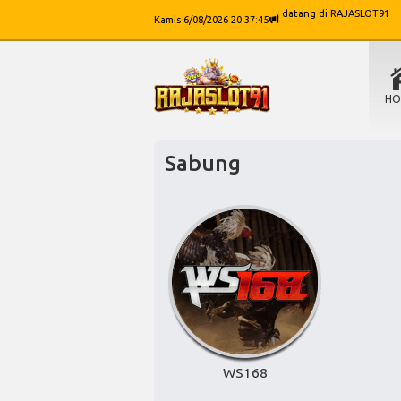
Selamat datang di RAJASLOT91
Kamis 6/08/2026 20:37:46
HO
Sabung
WS168