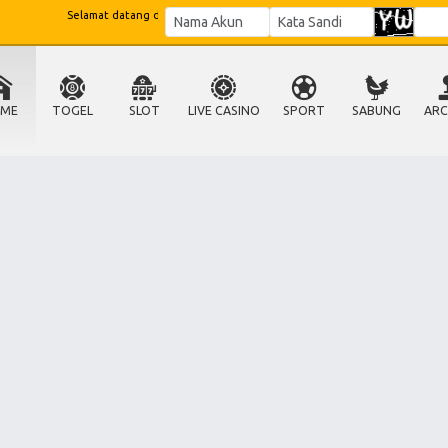
Selamat datang di RAJASLOT91
ME
TOGEL
SLOT
LIVE CASINO
SPORT
SABUNG
ARC