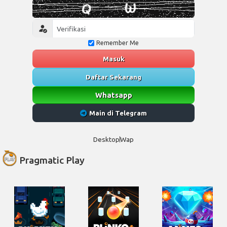
Remember Me
Masuk
Daftar Sekarang
Whatsapp
Main di Telegram
Desktop
Wap
Pragmatic Play