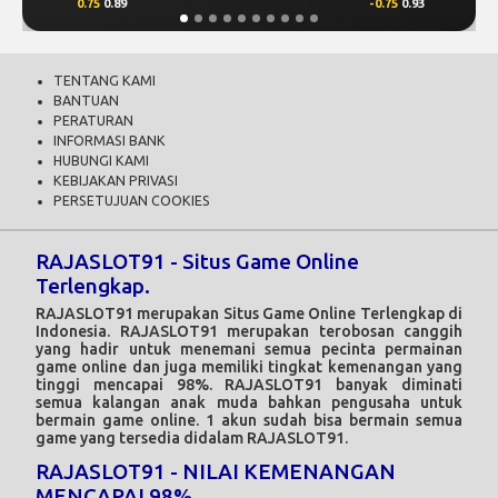
-0.75
0.93
0.75
0.77
TENTANG KAMI
BANTUAN
PERATURAN
INFORMASI BANK
HUBUNGI KAMI
KEBIJAKAN PRIVASI
PERSETUJUAN COOKIES
RAJASLOT91 - Situs Game Online
Terlengkap.
RAJASLOT91
merupakan Situs Game Online Terlengkap di
Indonesia.
RAJASLOT91
merupakan terobosan canggih
yang hadir untuk menemani semua pecinta permainan
game online dan juga memiliki tingkat kemenangan yang
tinggi mencapai 98%.
RAJASLOT91
banyak diminati
semua kalangan anak muda bahkan pengusaha untuk
bermain game online. 1 akun sudah bisa bermain semua
game yang tersedia didalam
RAJASLOT91
.
RAJASLOT91 - NILAI KEMENANGAN
MENCAPAI 98%