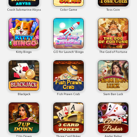
Crash Submarine Abyss
Color Game
Toss Coin
Kitty Bingo
GO for Launch! Bingo
The God of Fortune
Blackjack
Fish Prawn Crab
Siam Ban Luck
7 Up Down
Three Card Poker
Andar Bahar