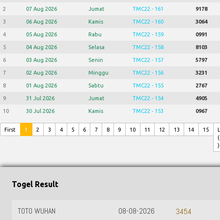
2
07 Aug 2026
Jumat
TMC22 - 161
9178
3
06 Aug 2026
Kamis
TMC22 - 160
3064
4
05 Aug 2026
Rabu
TMC22 - 159
0991
5
04 Aug 2026
Selasa
TMC22 - 158
8103
6
03 Aug 2026
Senin
TMC22 - 157
5797
7
02 Aug 2026
Minggu
TMC22 - 156
3231
8
01 Aug 2026
Sabtu
TMC22 - 155
2767
9
31 Jul 2026
Jumat
TMC22 - 154
4905
10
30 Jul 2026
Kamis
TMC22 - 153
0967
First
1
2
3
4
5
6
7
8
9
10
11
12
13
14
15
(
)
Togel Result
TOTO WUHAN
08-08-2026
3454