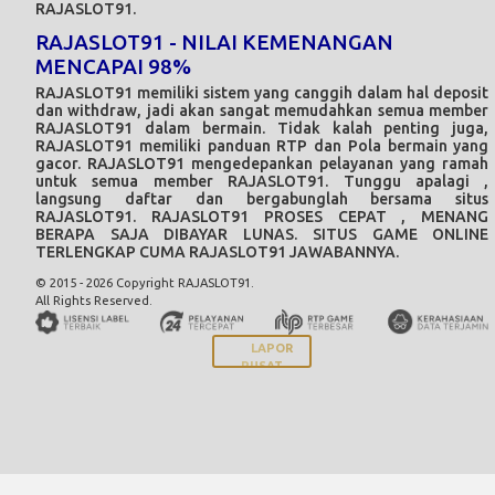
RAJASLOT91
.
RAJASLOT91 - NILAI KEMENANGAN
MENCAPAI 98%
RAJASLOT91
memiliki sistem yang canggih dalam hal deposit
dan withdraw, jadi akan sangat memudahkan semua member
RAJASLOT91 dalam bermain. Tidak kalah penting juga,
RAJASLOT91
memiliki panduan RTP dan Pola bermain yang
gacor. RAJASLOT91 mengedepankan pelayanan yang ramah
untuk semua member RAJASLOT91. Tunggu apalagi ,
langsung daftar dan bergabunglah bersama situs
RAJASLOT91.
RAJASLOT91
PROSES CEPAT , MENANG
BERAPA SAJA DIBAYAR LUNAS. SITUS GAME ONLINE
TERLENGKAP CUMA RAJASLOT91 JAWABANNYA.
© 2015 - 2026 Copyright RAJASLOT91.
All Rights Reserved.
LAPOR
PUSAT