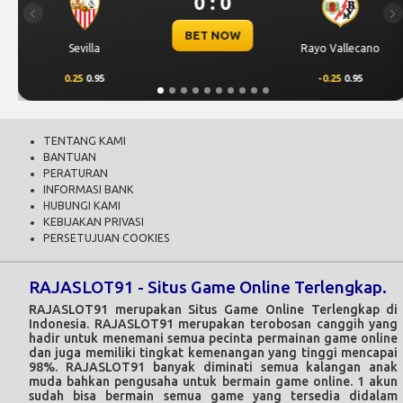
0 : 0
0
Previous
Ne
ET NOW
BE
Rayo Vallecano
Alaves
-0.25
0.95
0.00
0.62
TENTANG KAMI
BANTUAN
PERATURAN
INFORMASI BANK
HUBUNGI KAMI
KEBIJAKAN PRIVASI
PERSETUJUAN COOKIES
RAJASLOT91 - Situs Game Online Terlengkap.
RAJASLOT91
merupakan Situs Game Online Terlengkap di
Indonesia.
RAJASLOT91
merupakan terobosan canggih yang
hadir untuk menemani semua pecinta permainan game online
dan juga memiliki tingkat kemenangan yang tinggi mencapai
98%.
RAJASLOT91
banyak diminati semua kalangan anak
muda bahkan pengusaha untuk bermain game online. 1 akun
sudah bisa bermain semua game yang tersedia didalam