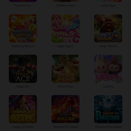
Fortune Trio
Golden Island
Lucky Tiger
Mahjong Ways 3
Sugar High 5
King's Realm
Mega Ace
Pichu Pichu
Labuby
Legacy Of Aztec
Hammer of Vulcan
Throne of Poseidon