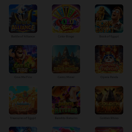
Battle of Alliance
Color Bingo
Book of Egypt
Give Me Fire
Gems Miner
Opera Panda
Treasures of Egypt
Bandito Returns
Golden Rhino